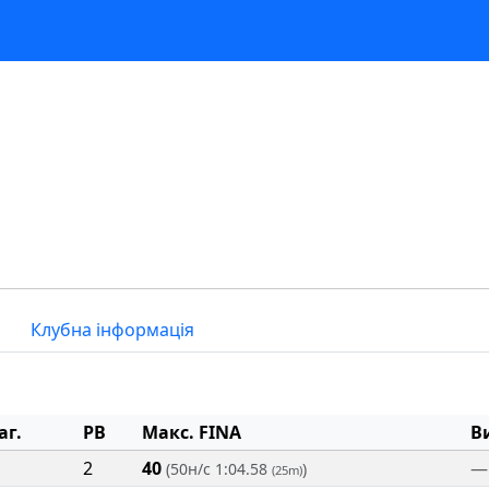
Клубна інформація
аг.
PB
Макс. FINA
В
2
40
—
(50н/с 1:04.58
)
(25m)