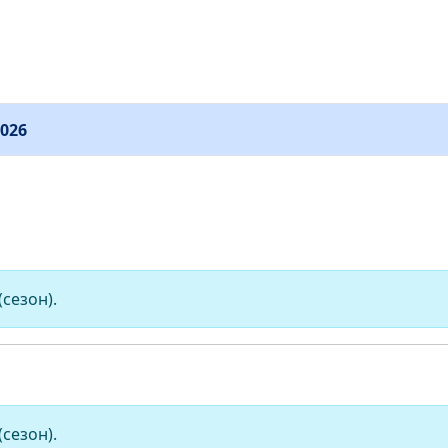
026
(сезон).
(сезон).