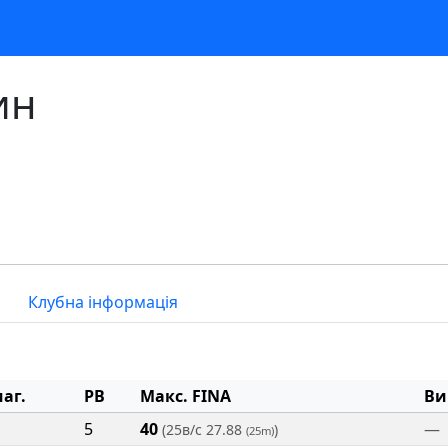
ин
Клубна інформація
аг.
PB
Макс. FINA
Ви
5
40
—
(25в/с 27.88
)
(25m)