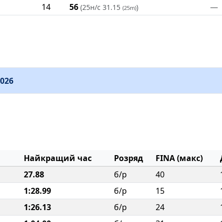
14
56
—
(25н/с 31.15
)
(25m)
026
Найкращий час
Розряд
FINA (макс)
27.88
б/р
40
1:28.99
б/р
15
1:26.13
б/р
24