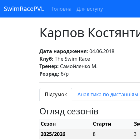
SwimRacePVL
Головна
Для вступу
Карпов Костянт
Дата народження:
04.06.2018
Клуб:
The Swim Race
Тренер:
Самойленко М.
Розряд:
б/р
Підсумок
Аналітика по дистанціям
Огляд сезонів
Сезон
Старти
Зм
2025/2026
8
3