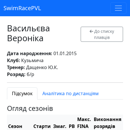
SwimRacePVL
Васильєва
До списку
Вероніка
плавців
Дата народження:
01.01.2015
Клуб:
Кузьмича
Тренер:
Дащенко Ю.К.
Розряд:
б/р
Підсумок
Аналітика по дистанціям
Огляд сезонів
Макс.
Виконання
Сезон
Старти
Змаг.
PB
FINA
розрядів